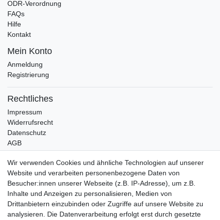
ODR-Verordnung
FAQs
Hilfe
Kontakt
Mein Konto
Anmeldung
Registrierung
Rechtliches
Impressum
Widerrufsrecht
Datenschutz
AGB
Bleibt auf dem Laufenden ...
Wir verwenden Cookies und ähnliche Technologien auf unserer
Website und verarbeiten personenbezogene Daten von
Newsletter
E-MAIL **
Besucher:innen unserer Webseite (z.B. IP-Adresse), um z.B.
Honig
Inhalte und Anzeigen zu personalisieren, Medien von
Drittanbietern einzubinden oder Zugriffe auf unsere Website zu
Hiermit bestätige ich, dass ich die
Daten­schutz­erklärung
gelesen habe. Meine
Einwilligung kann ich jederzeit widerrufen.**
analysieren. Die Datenverarbeitung erfolgt erst durch gesetzte