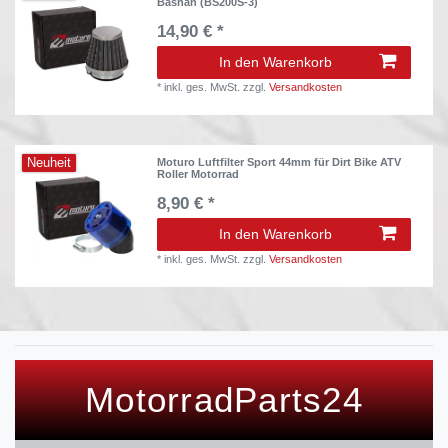
Bashan (BS200S-3)
14,90 € *
In den Warenkorb
*
inkl. ges. MwSt.
zzgl.
Versandkosten
Neuheit
Moturo Luftfilter Sport 44mm für Dirt Bike ATV
Roller Motorrad
8,90 € *
In den Warenkorb
*
inkl. ges. MwSt.
zzgl.
Versandkosten
MotorradParts24