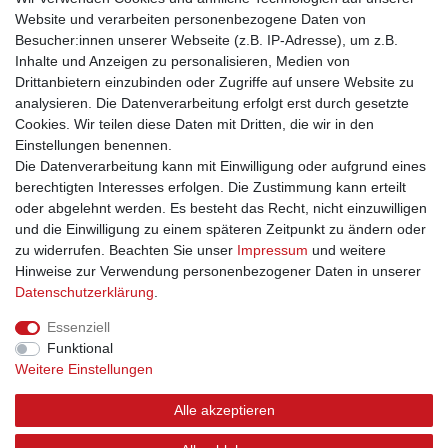
Website und verarbeiten personenbezogene Daten von
Newsletter
E-MAIL **
Besucher:innen unserer Webseite (z.B. IP-Adresse), um z.B.
Honig
Inhalte und Anzeigen zu personalisieren, Medien von
Drittanbietern einzubinden oder Zugriffe auf unsere Website zu
Hiermit bestätige ich, dass ich die
Daten­schutz­erklärung
gelesen habe. Meine
Einwilligung kann ich jederzeit widerrufen.**
analysieren. Die Datenverarbeitung erfolgt erst durch gesetzte
Cookies. Wir teilen diese Daten mit Dritten, die wir in den
Einstellungen benennen.
Abonnieren
Die Datenverarbeitung kann mit Einwilligung oder aufgrund eines
** Hierbei handelt es sich um ein Pflichtfeld.
berechtigten Interesses erfolgen. Die Zustimmung kann erteilt
oder abgelehnt werden. Es besteht das Recht, nicht einzuwilligen
und die Einwilligung zu einem späteren Zeitpunkt zu ändern oder
zu widerrufen. Beachten Sie unser
Impressum
und weitere
Impressum
Daten­schutz­erklärung
AGB
Hinweise zur Verwendung personenbezogener Daten in unserer
Daten­schutz­erklärung
.
Widerrufs­recht
Kontakt
Vertrag widerrufen
Essenziell
Funktional
Weitere Einstellungen
Alle akzeptieren