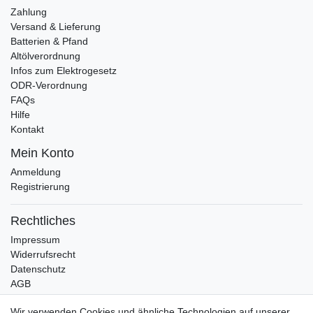
Zahlung
Versand & Lieferung
Batterien & Pfand
Altölverordnung
Infos zum Elektrogesetz
ODR-Verordnung
FAQs
Hilfe
Kontakt
Mein Konto
Anmeldung
Registrierung
Rechtliches
Impressum
Widerrufsrecht
Datenschutz
AGB
Bleibt auf dem Laufenden ...
Wir verwenden Cookies und ähnliche Technologien auf unserer