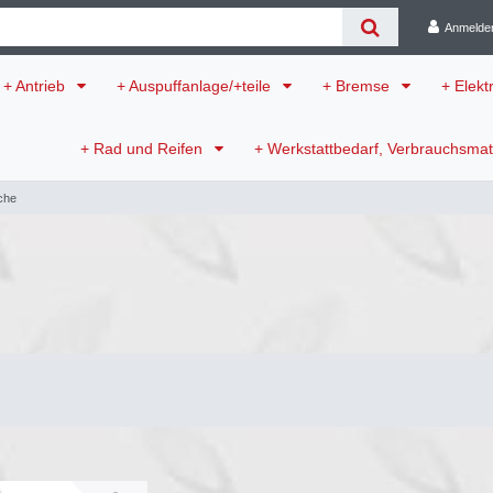
Anmelde
+ Antrieb
+ Auspuffanlage/+teile
+ Bremse
+ Elekt
+ Rad und Reifen
+ Werkstattbedarf, Verbrauchsmat
che