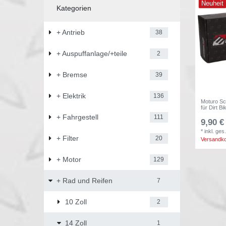
Neuheit
Kategorien
+ Antrieb
38
+ Auspuffanlage/+teile
2
+ Bremse
39
+ Elektrik
136
Moturo Sc
für Dirt Bi
+ Fahrgestell
111
9,90 €
*
inkl. ges
+ Filter
20
Versandk
+ Motor
129
+ Rad und Reifen
7
10 Zoll
2
14 Zoll
1