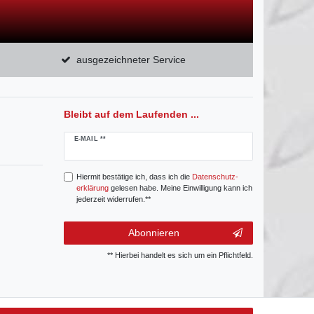
ausgezeichneter Service
Bleibt auf dem Laufenden ...
Newsletter
E-MAIL **
Honig
Hiermit bestätige ich, dass ich die
Daten­schutz­
erklärung
gelesen habe. Meine Einwilligung kann ich
jederzeit widerrufen.**
Abonnieren
** Hierbei handelt es sich um ein Pflichtfeld.