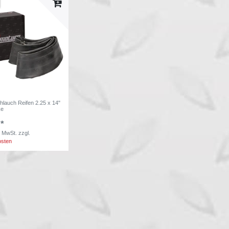
hlauch Reifen 2.25 x 14"
ke
 *
. MwSt.
zzgl.
osten