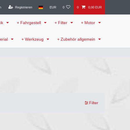
n
Registrieren
EUR
0
0
0,00 EUR
rik
+ Fahrgestell
+ Filter
+ Motor
erial
+ Werkzeug
+ Zubehör allgemein
Filter