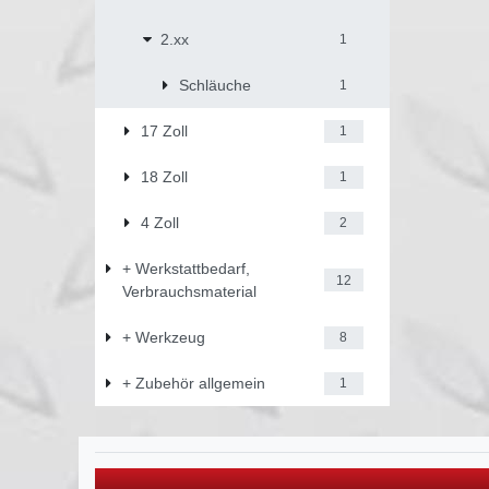
2.xx
1
Schläuche
1
17 Zoll
1
18 Zoll
1
4 Zoll
2
+ Werkstattbedarf,
12
Verbrauchsmaterial
+ Werkzeug
8
+ Zubehör allgemein
1