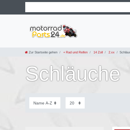
Zur Startseite gehen
+ Rad und Reifen
14 Zoll
2.xx
Schläu
Schläuche