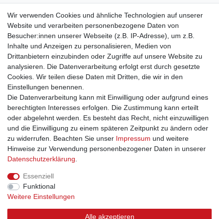
Bleibt auf dem Laufenden ...
Wir verwenden Cookies und ähnliche Technologien auf unserer
Website und verarbeiten personenbezogene Daten von
Newsletter
E-MAIL **
Besucher:innen unserer Webseite (z.B. IP-Adresse), um z.B.
Honig
Inhalte und Anzeigen zu personalisieren, Medien von
Drittanbietern einzubinden oder Zugriffe auf unsere Website zu
Hiermit bestätige ich, dass ich die
Daten­schutz­erklärung
gelesen habe. Meine
Einwilligung kann ich jederzeit widerrufen.**
analysieren. Die Datenverarbeitung erfolgt erst durch gesetzte
Cookies. Wir teilen diese Daten mit Dritten, die wir in den
Einstellungen benennen.
Abonnieren
Die Datenverarbeitung kann mit Einwilligung oder aufgrund eines
** Hierbei handelt es sich um ein Pflichtfeld.
berechtigten Interesses erfolgen. Die Zustimmung kann erteilt
oder abgelehnt werden. Es besteht das Recht, nicht einzuwilligen
und die Einwilligung zu einem späteren Zeitpunkt zu ändern oder
zu widerrufen. Beachten Sie unser
Impressum
und weitere
Impressum
Daten­schutz­erklärung
AGB
Hinweise zur Verwendung personenbezogener Daten in unserer
Daten­schutz­erklärung
.
Widerrufs­recht
Kontakt
Vertrag widerrufen
Essenziell
Funktional
Weitere Einstellungen
Alle akzeptieren