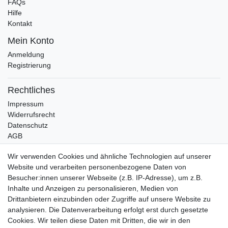
FAQs
Hilfe
Kontakt
Mein Konto
Anmeldung
Registrierung
Rechtliches
Impressum
Widerrufsrecht
Datenschutz
AGB
Bleibt auf dem Laufenden ...
Wir verwenden Cookies und ähnliche Technologien auf unserer
Website und verarbeiten personenbezogene Daten von
Newsletter
E-MAIL **
Besucher:innen unserer Webseite (z.B. IP-Adresse), um z.B.
Honig
Inhalte und Anzeigen zu personalisieren, Medien von
Drittanbietern einzubinden oder Zugriffe auf unsere Website zu
Hiermit bestätige ich, dass ich die
Daten­schutz­erklärung
gelesen habe. Meine
Einwilligung kann ich jederzeit widerrufen.**
analysieren. Die Datenverarbeitung erfolgt erst durch gesetzte
Cookies. Wir teilen diese Daten mit Dritten, die wir in den