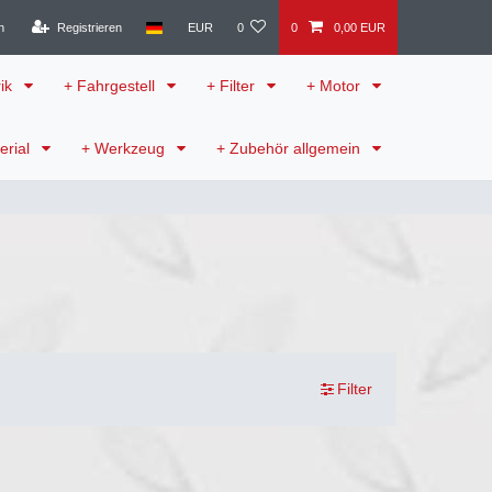
n
Registrieren
EUR
0
0
0,00 EUR
rik
+ Fahrgestell
+ Filter
+ Motor
erial
+ Werkzeug
+ Zubehör allgemein
Filter