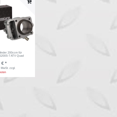
linder 200ccm für
S200S-7 ATV Quad
 € *
. MwSt.
zzgl.
osten