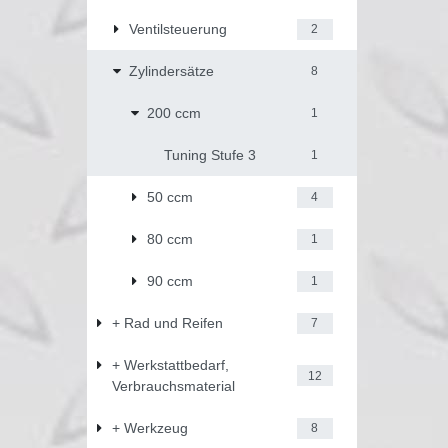
Ventilsteuerung
2
Zylindersätze
8
200 ccm
1
Tuning Stufe 3
1
50 ccm
4
80 ccm
1
90 ccm
1
+ Rad und Reifen
7
+ Werkstattbedarf,
12
Verbrauchsmaterial
+ Werkzeug
8