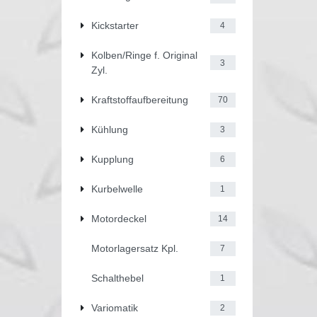
Kickstarter
4
Kolben/Ringe f. Original
3
Zyl.
Kraftstoffaufbereitung
70
Kühlung
3
Kupplung
6
Kurbelwelle
1
Motordeckel
14
Motorlagersatz Kpl.
7
Schalthebel
1
Variomatik
2