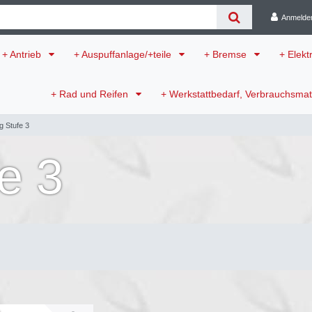
Anmelde
+ Antrieb
+ Auspuffanlage/+teile
+ Bremse
+ Elekt
+ Rad und Reifen
+ Werkstattbedarf, Verbrauchsmat
g Stufe 3
e 3