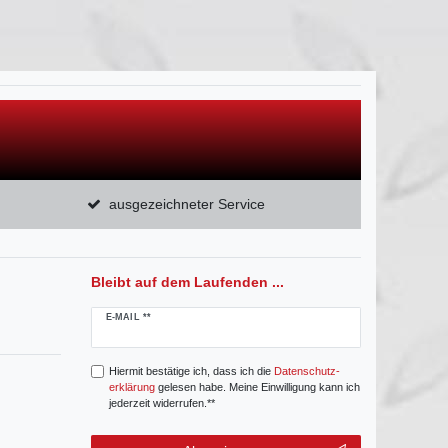
ausgezeichneter Service
Bleibt auf dem Laufenden ...
Newsletter
E-MAIL **
Honig
Hiermit bestätige ich, dass ich die
Daten­schutz­
erklärung
gelesen habe. Meine Einwilligung kann ich
jederzeit widerrufen.**