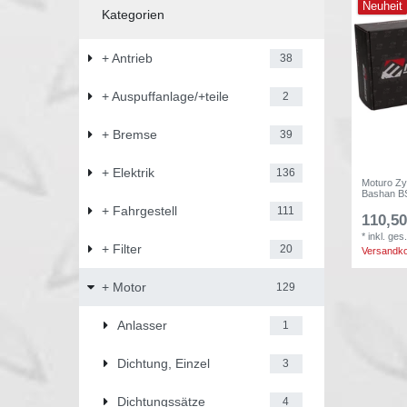
Neuheit
Kategorien
+ Antrieb
38
+ Auspuffanlage/+teile
2
+ Bremse
39
+ Elektrik
136
Moturo Zy
Bashan B
+ Fahrgestell
111
110,50
*
inkl. ges
+ Filter
20
Versandk
+ Motor
129
Anlasser
1
Dichtung, Einzel
3
Dichtungssätze
4