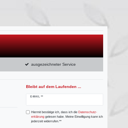
ausgezeichneter Service
Bleibt auf dem Laufenden ...
Newsletter
E-MAIL **
Honig
Hiermit bestätige ich, dass ich die
Daten­schutz­
erklärung
gelesen habe. Meine Einwilligung kann ich
jederzeit widerrufen.**