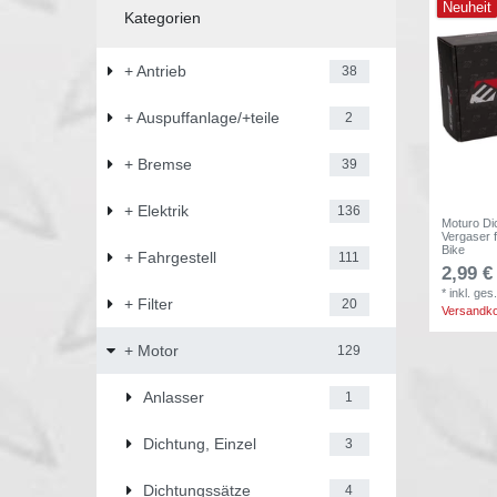
Neuheit
Kategorien
+ Antrieb
38
+ Auspuffanlage/+teile
2
+ Bremse
39
+ Elektrik
136
Moturo Di
Vergaser 
Bike
+ Fahrgestell
111
2,99 €
*
inkl. ges
+ Filter
20
Versandk
+ Motor
129
Anlasser
1
Dichtung, Einzel
3
Dichtungssätze
4