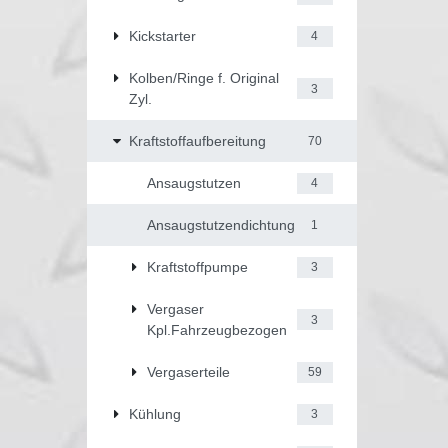
Kickstarter
4
Kolben/Ringe f. Original
3
Zyl.
Kraftstoffaufbereitung
70
Ansaugstutzen
4
Ansaugstutzendichtung
1
Kraftstoffpumpe
3
Vergaser
3
Kpl.Fahrzeugbezogen
Vergaserteile
59
Kühlung
3