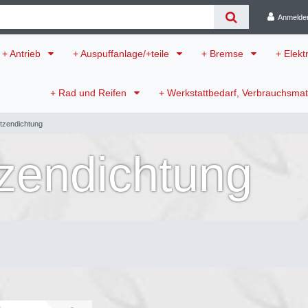
Anmelde
+ Antrieb
+ Auspuffanlage/+teile
+ Bremse
+ Elekt
+ Rad und Reifen
+ Werkstattbedarf, Verbrauchsmat
tzendichtung
zendichtung