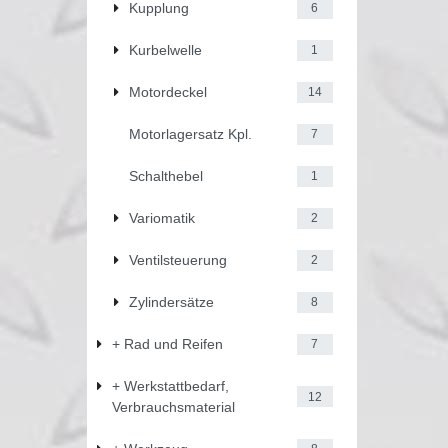
Kupplung
6
Kurbelwelle
1
Motordeckel
14
Motorlagersatz Kpl.
7
Schalthebel
1
Variomatik
2
Ventilsteuerung
2
Zylindersätze
8
+ Rad und Reifen
7
+ Werkstattbedarf,
12
Verbrauchsmaterial