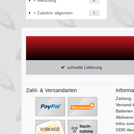
+ Werkzeug
8
+ Zubehör allgemein
1
schnelle Lieferung
Zahl- & Versandarten
Informa
Zahlung
Versand 
Batterien
Altölvero
Infos zum
ODR-Ver