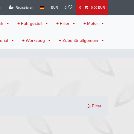
n
Registrieren
EUR
0
0
0,00 EUR
rik
+ Fahrgestell
+ Filter
+ Motor
erial
+ Werkzeug
+ Zubehör allgemein
Filter