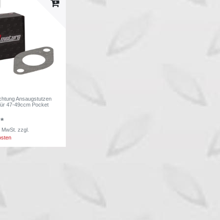
chtung Ansaugstutzen
für 47-49ccm Pocket
 *
. MwSt.
zzgl.
osten