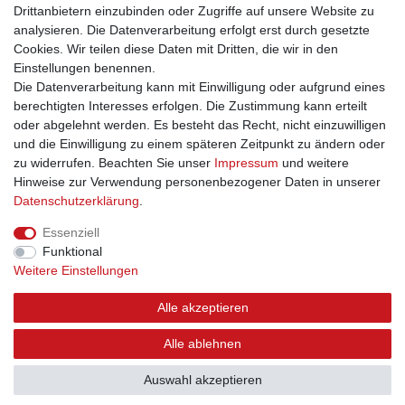
Drittanbietern einzubinden oder Zugriffe auf unsere Website zu
Hiermit bestätige ich, dass ich die
Daten­schutz­erklärung
gelesen habe. Meine
Einwilligung kann ich jederzeit widerrufen.**
analysieren. Die Datenverarbeitung erfolgt erst durch gesetzte
Cookies. Wir teilen diese Daten mit Dritten, die wir in den
Einstellungen benennen.
Abonnieren
Die Datenverarbeitung kann mit Einwilligung oder aufgrund eines
** Hierbei handelt es sich um ein Pflichtfeld.
berechtigten Interesses erfolgen. Die Zustimmung kann erteilt
oder abgelehnt werden. Es besteht das Recht, nicht einzuwilligen
und die Einwilligung zu einem späteren Zeitpunkt zu ändern oder
zu widerrufen. Beachten Sie unser
Impressum
und weitere
Impressum
Daten­schutz­erklärung
AGB
Hinweise zur Verwendung personenbezogener Daten in unserer
Daten­schutz­erklärung
.
Widerrufs­recht
Kontakt
Vertrag widerrufen
Essenziell
Funktional
Weitere Einstellungen
Alle akzeptieren
Alle ablehnen
© Copyright 2026 | Alle Rechte vorbehalten.
Auswahl akzeptieren