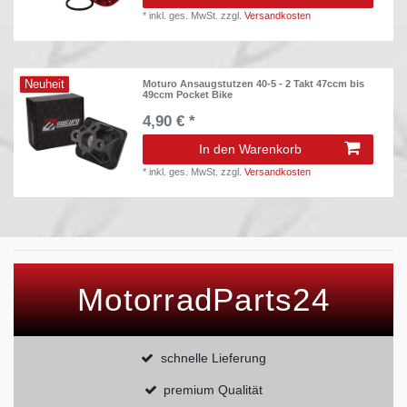
*
inkl. ges. MwSt.
zzgl.
Versandkosten
Neuheit
Moturo Ansaugstutzen 40-5 - 2 Takt 47ccm bis
49ccm Pocket Bike
4,90 € *
In den Warenkorb
*
inkl. ges. MwSt.
zzgl.
Versandkosten
MotorradParts24
schnelle Lieferung
premium Qualität