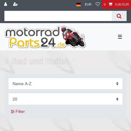
EUR
0
0,00 EUR
☰
+ Rad und Reifen
Filter