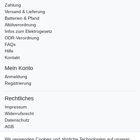
Zahlung
Versand & Lieferung
Batterien & Pfand
Altölverordnung
Infos zum Elektrogesetz
ODR-Verordnung
FAQs
Hilfe
Kontakt
Mein Konto
Anmeldung
Registrierung
Rechtliches
Impressum
Widerrufsrecht
Datenschutz
AGB
Bleibt auf dem Laufenden ...
Wir verwenden Cookies und ähnliche Technologien auf unserer