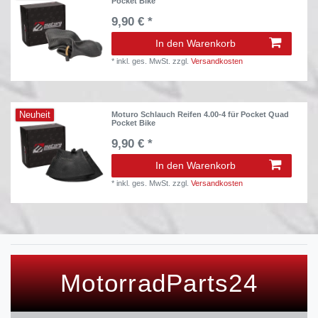
Pocket Bike
9,90 € *
In den Warenkorb
*
inkl. ges. MwSt.
zzgl.
Versandkosten
Neuheit
Moturo Schlauch Reifen 4.00-4 für Pocket Quad
Pocket Bike
9,90 € *
In den Warenkorb
*
inkl. ges. MwSt.
zzgl.
Versandkosten
MotorradParts24