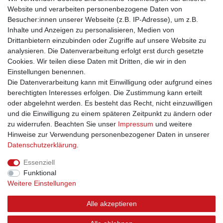
Website und verarbeiten personenbezogene Daten von
Newsletter
E-MAIL **
Besucher:innen unserer Webseite (z.B. IP-Adresse), um z.B.
Honig
Inhalte und Anzeigen zu personalisieren, Medien von
Drittanbietern einzubinden oder Zugriffe auf unsere Website zu
Hiermit bestätige ich, dass ich die
Daten­schutz­erklärung
gelesen habe. Meine
Einwilligung kann ich jederzeit widerrufen.**
analysieren. Die Datenverarbeitung erfolgt erst durch gesetzte
Cookies. Wir teilen diese Daten mit Dritten, die wir in den
Einstellungen benennen.
Abonnieren
Die Datenverarbeitung kann mit Einwilligung oder aufgrund eines
** Hierbei handelt es sich um ein Pflichtfeld.
berechtigten Interesses erfolgen. Die Zustimmung kann erteilt
oder abgelehnt werden. Es besteht das Recht, nicht einzuwilligen
und die Einwilligung zu einem späteren Zeitpunkt zu ändern oder
zu widerrufen. Beachten Sie unser
Impressum
und weitere
Impressum
Daten­schutz­erklärung
AGB
Hinweise zur Verwendung personenbezogener Daten in unserer
Daten­schutz­erklärung
.
Widerrufs­recht
Kontakt
Vertrag widerrufen
Essenziell
Funktional
Weitere Einstellungen
Alle akzeptieren