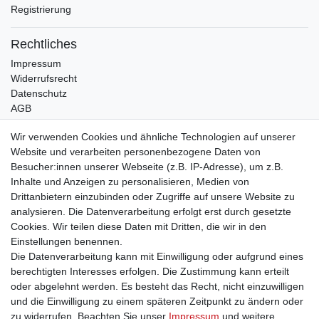
Registrierung
Rechtliches
Impressum
Widerrufsrecht
Datenschutz
AGB
Bleibt auf dem Laufenden ...
Wir verwenden Cookies und ähnliche Technologien auf unserer
Website und verarbeiten personenbezogene Daten von
Newsletter
E-MAIL **
Besucher:innen unserer Webseite (z.B. IP-Adresse), um z.B.
Honig
Inhalte und Anzeigen zu personalisieren, Medien von
Drittanbietern einzubinden oder Zugriffe auf unsere Website zu
Hiermit bestätige ich, dass ich die
Daten­schutz­erklärung
gelesen habe. Meine
Einwilligung kann ich jederzeit widerrufen.**
analysieren. Die Datenverarbeitung erfolgt erst durch gesetzte
Cookies. Wir teilen diese Daten mit Dritten, die wir in den
Einstellungen benennen.
Abonnieren
Die Datenverarbeitung kann mit Einwilligung oder aufgrund eines
** Hierbei handelt es sich um ein Pflichtfeld.
berechtigten Interesses erfolgen. Die Zustimmung kann erteilt
oder abgelehnt werden. Es besteht das Recht, nicht einzuwilligen
und die Einwilligung zu einem späteren Zeitpunkt zu ändern oder
zu widerrufen. Beachten Sie unser
Impressum
und weitere