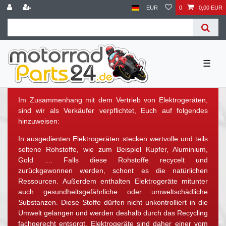
EUR
0
0,00 EUR
☰
Im Zusammenhang mit dem Vertrieb von Elektrogeräten,
sind wir als Verkäufer verpflichtet, Euch auf folgendes
hinzuweisen:
In ausgedienten Elektrogeräten stecken wertvolle und teils
seltene Rohstoffe, wie zum Beispiel Kupfer, Aluminium,
Gold .... Falls diese Rohstoffe recycelt und
zurückgewonnen werden, schont es die natürlichen
Ressourcen. Außerdem enthalten Elektrogeräte mitunter
auch gesundheitsgefährliche oder umweltschädliche
Substanzen. Diese Stoffe dürfen nicht unkontrolliert in die
Umwelt gelangen und werden deshalb durch das Recycling
fachgerecht entsorgt. Elektrogeräte sind daher einer vom