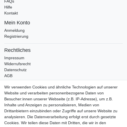
FAQs
Hilfe
Kontakt
Mein Konto
Anmeldung
Registrierung
Rechtliches
Impressum
Widerrufsrecht
Datenschutz
AGB
Bleibt auf dem Laufenden ...
Wir verwenden Cookies und ähnliche Technologien auf unserer
Website und verarbeiten personenbezogene Daten von
Newsletter
E-MAIL **
Besucher:innen unserer Webseite (z.B. IP-Adresse), um z.B.
Honig
Inhalte und Anzeigen zu personalisieren, Medien von
Drittanbietern einzubinden oder Zugriffe auf unsere Website zu
Hiermit bestätige ich, dass ich die
Daten­schutz­erklärung
gelesen habe. Meine
Einwilligung kann ich jederzeit widerrufen.**
analysieren. Die Datenverarbeitung erfolgt erst durch gesetzte
Cookies. Wir teilen diese Daten mit Dritten, die wir in den