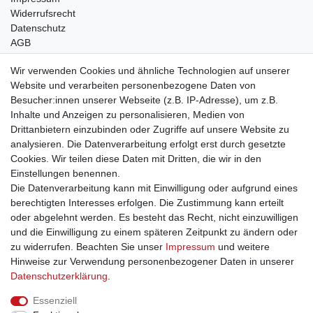
Widerrufsrecht
Datenschutz
AGB
Bleibt auf dem Laufenden ...
Wir verwenden Cookies und ähnliche Technologien auf unserer
Website und verarbeiten personenbezogene Daten von
Newsletter
E-MAIL **
Besucher:innen unserer Webseite (z.B. IP-Adresse), um z.B.
Honig
Inhalte und Anzeigen zu personalisieren, Medien von
Drittanbietern einzubinden oder Zugriffe auf unsere Website zu
Hiermit bestätige ich, dass ich die
Daten­schutz­erklärung
gelesen habe. Meine
Einwilligung kann ich jederzeit widerrufen.**
analysieren. Die Datenverarbeitung erfolgt erst durch gesetzte
Cookies. Wir teilen diese Daten mit Dritten, die wir in den
Einstellungen benennen.
Abonnieren
Die Datenverarbeitung kann mit Einwilligung oder aufgrund eines
** Hierbei handelt es sich um ein Pflichtfeld.
berechtigten Interesses erfolgen. Die Zustimmung kann erteilt
oder abgelehnt werden. Es besteht das Recht, nicht einzuwilligen
und die Einwilligung zu einem späteren Zeitpunkt zu ändern oder
zu widerrufen. Beachten Sie unser
Impressum
und weitere
Impressum
Daten­schutz­erklärung
AGB
Hinweise zur Verwendung personenbezogener Daten in unserer
Daten­schutz­erklärung
.
Widerrufs­recht
Kontakt
Vertrag widerrufen
Essenziell