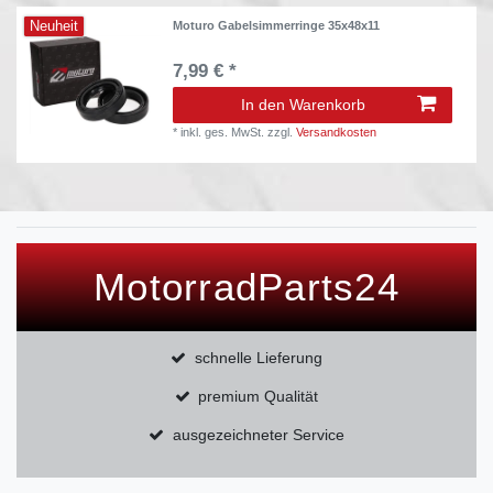
Neuheit
Moturo Gabelsimmerringe 35x48x11
7,99 € *
In den Warenkorb
*
inkl. ges. MwSt.
zzgl.
Versandkosten
MotorradParts24
schnelle Lieferung
premium Qualität
ausgezeichneter Service