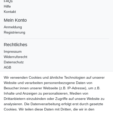
FAQs
Hilfe
Kontakt
Mein Konto
Anmeldung
Registrierung
Rechtliches
Impressum
Widerrufsrecht
Datenschutz
AGB
Bleibt auf dem Laufenden ...
Wir verwenden Cookies und ähnliche Technologien auf unserer
Website und verarbeiten personenbezogene Daten von
Newsletter
E-MAIL **
Besucher:innen unserer Webseite (z.B. IP-Adresse), um z.B.
Honig
Inhalte und Anzeigen zu personalisieren, Medien von
Drittanbietern einzubinden oder Zugriffe auf unsere Website zu
Hiermit bestätige ich, dass ich die
Daten­schutz­erklärung
gelesen habe. Meine
Einwilligung kann ich jederzeit widerrufen.**
analysieren. Die Datenverarbeitung erfolgt erst durch gesetzte
Cookies. Wir teilen diese Daten mit Dritten, die wir in den