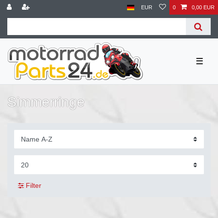
EUR
0
0,00 EUR
☰
Simmerringe
Filter