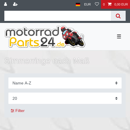
EUR
0
0,00 EUR
☰
Simmerringe nach Maß
Filter