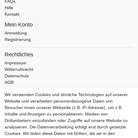
FAQs
Hilfe
Kontakt
Mein Konto
Anmeldung
Registrierung
Rechtliches
Impressum
Widerrufsrecht
Datenschutz
AGB
Bleibt auf dem Laufenden ...
Wir verwenden Cookies und ähnliche Technologien auf unserer
Website und verarbeiten personenbezogene Daten von
Newsletter
E-MAIL **
Besucher:innen unserer Webseite (z.B. IP-Adresse), um z.B.
Honig
Inhalte und Anzeigen zu personalisieren, Medien von
Drittanbietern einzubinden oder Zugriffe auf unsere Website zu
Hiermit bestätige ich, dass ich die
Daten­schutz­erklärung
gelesen habe. Meine
Einwilligung kann ich jederzeit widerrufen.**
analysieren. Die Datenverarbeitung erfolgt erst durch gesetzte
Cookies. Wir teilen diese Daten mit Dritten, die wir in den