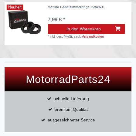
Neuheit
Moturo Gabelsimmerringe 35x48x11
7,99 € *
In den Warenkorb
*
inkl. ges. MwSt.
zzgl.
Versandkosten
MotorradParts24
schnelle Lieferung
premium Qualität
ausgezeichneter Service