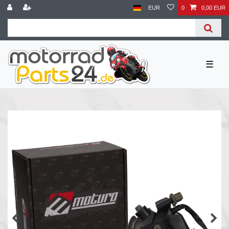
EUR
0
0,00 EUR
☰