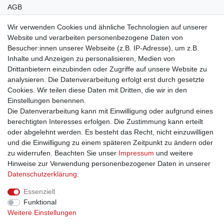
AGB
Bleibt auf dem Laufenden ...
Wir verwenden Cookies und ähnliche Technologien auf unserer
Website und verarbeiten personenbezogene Daten von
Newsletter
E-MAIL **
Besucher:innen unserer Webseite (z.B. IP-Adresse), um z.B.
Honig
Inhalte und Anzeigen zu personalisieren, Medien von
Drittanbietern einzubinden oder Zugriffe auf unsere Website zu
Hiermit bestätige ich, dass ich die
Daten­schutz­erklärung
gelesen habe. Meine
Einwilligung kann ich jederzeit widerrufen.**
analysieren. Die Datenverarbeitung erfolgt erst durch gesetzte
Cookies. Wir teilen diese Daten mit Dritten, die wir in den
Einstellungen benennen.
Abonnieren
Die Datenverarbeitung kann mit Einwilligung oder aufgrund eines
** Hierbei handelt es sich um ein Pflichtfeld.
berechtigten Interesses erfolgen. Die Zustimmung kann erteilt
oder abgelehnt werden. Es besteht das Recht, nicht einzuwilligen
und die Einwilligung zu einem späteren Zeitpunkt zu ändern oder
zu widerrufen. Beachten Sie unser
Impressum
und weitere
Impressum
Daten­schutz­erklärung
AGB
Hinweise zur Verwendung personenbezogener Daten in unserer
Daten­schutz­erklärung
.
Widerrufs­recht
Kontakt
Vertrag widerrufen
Essenziell
Funktional
Weitere Einstellungen