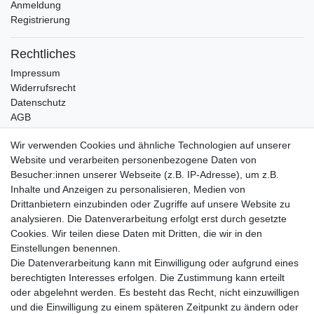
Anmeldung
Registrierung
Rechtliches
Impressum
Widerrufsrecht
Datenschutz
AGB
Bleibt auf dem Laufenden ...
Wir verwenden Cookies und ähnliche Technologien auf unserer
Website und verarbeiten personenbezogene Daten von
Newsletter
E-MAIL **
Besucher:innen unserer Webseite (z.B. IP-Adresse), um z.B.
Honig
Inhalte und Anzeigen zu personalisieren, Medien von
Drittanbietern einzubinden oder Zugriffe auf unsere Website zu
Hiermit bestätige ich, dass ich die
Daten­schutz­erklärung
gelesen habe. Meine
Einwilligung kann ich jederzeit widerrufen.**
analysieren. Die Datenverarbeitung erfolgt erst durch gesetzte
Cookies. Wir teilen diese Daten mit Dritten, die wir in den
Einstellungen benennen.
Abonnieren
Die Datenverarbeitung kann mit Einwilligung oder aufgrund eines
** Hierbei handelt es sich um ein Pflichtfeld.
berechtigten Interesses erfolgen. Die Zustimmung kann erteilt
oder abgelehnt werden. Es besteht das Recht, nicht einzuwilligen
und die Einwilligung zu einem späteren Zeitpunkt zu ändern oder