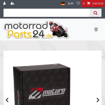
EUR
0
0,00 EUR
☰