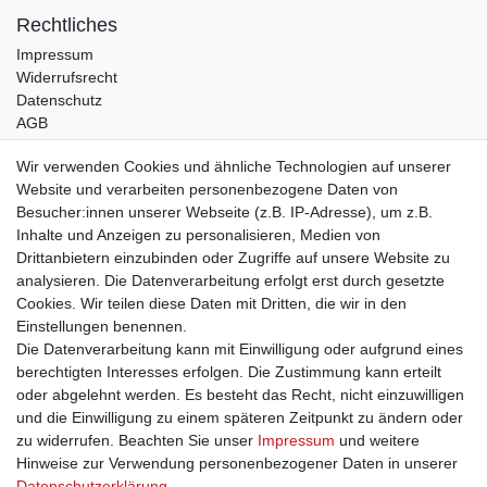
Rechtliches
Impressum
Widerrufsrecht
Datenschutz
AGB
Bleibt auf dem Laufenden ...
Wir verwenden Cookies und ähnliche Technologien auf unserer
Website und verarbeiten personenbezogene Daten von
Newsletter
E-MAIL **
Besucher:innen unserer Webseite (z.B. IP-Adresse), um z.B.
Honig
Inhalte und Anzeigen zu personalisieren, Medien von
Drittanbietern einzubinden oder Zugriffe auf unsere Website zu
Hiermit bestätige ich, dass ich die
Daten­schutz­erklärung
gelesen habe. Meine
Einwilligung kann ich jederzeit widerrufen.**
analysieren. Die Datenverarbeitung erfolgt erst durch gesetzte
Cookies. Wir teilen diese Daten mit Dritten, die wir in den
Einstellungen benennen.
Abonnieren
Die Datenverarbeitung kann mit Einwilligung oder aufgrund eines
** Hierbei handelt es sich um ein Pflichtfeld.
berechtigten Interesses erfolgen. Die Zustimmung kann erteilt
oder abgelehnt werden. Es besteht das Recht, nicht einzuwilligen
und die Einwilligung zu einem späteren Zeitpunkt zu ändern oder
zu widerrufen. Beachten Sie unser
Impressum
und weitere
Impressum
Daten­schutz­erklärung
AGB
Hinweise zur Verwendung personenbezogener Daten in unserer
Daten­schutz­erklärung
.