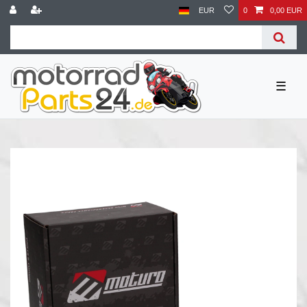
EUR
0
0,00 EUR
☰